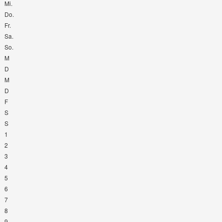
Mi.
Do.
Fr.
Sa.
So.
M
D
M
D
F
S
S
1
2
3
4
5
6
7
8
9